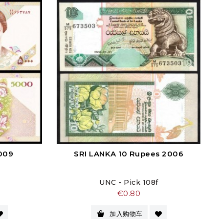
2009
SRI LANKA 10 Rupees 2006
UNC - Pick 108f
价
€0.80
格
加入购物车