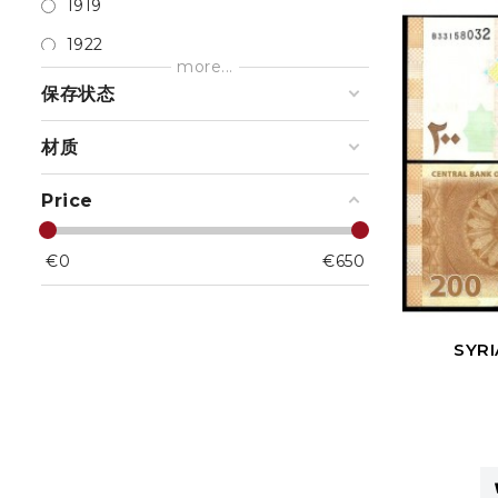
1919
Lebanon
1 Yen
1922
Macao
more...
1/2 Dinar
1923
保存状态
Malaya
1 Ruble
1927
Malaya & British Borneo
材质
1/2 Gulden
1928
Malaysia
1/2 Rial
1930
Price
Maldives
1/2 Roepiah
1931
Mongolia
€
0
€
650
1/2 Rupee
1932
Myanmar
1/2 Rupia
1933
Nepal
1/4 Dinar
SYRI
1934
Netherlands Indies
1/4 Rial
1935
North Korea
1/4 Rupee
1936
Oman
1 Baht
1937
Pakistan