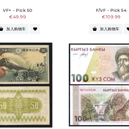
VF+ - Pick 50
F/VF - Pick 54
价
价
€49.99
€109.99
格
格
加入购物车
加入购物车