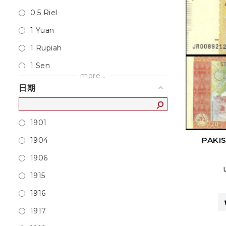
Hong Kong
0.5 Riel
India
1 Yuan
Indonesia
1 Rupiah
Iran
1 Sen
more...
Iraq
1 Silver Dollar
日期
Israel
1 Som
Japan
1 Somoni
1901
Jordan
1 Sum
PAKIS
1904
Kazakhstan
1 Tenge
1906
Korea
1 Tugrik
1915
Kuwait
1 Tyin
1916
Kyrgyzstan
1 Tyiyn
1917
Laos
1 Won