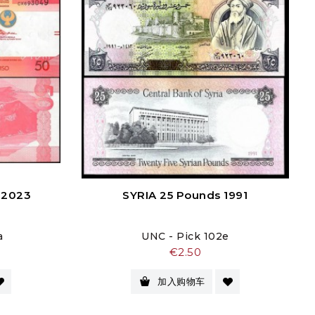
o 2023
SYRIA 25 Pounds 1991
a
UNC - Pick 102e
价
€2.50
格
加入购物车