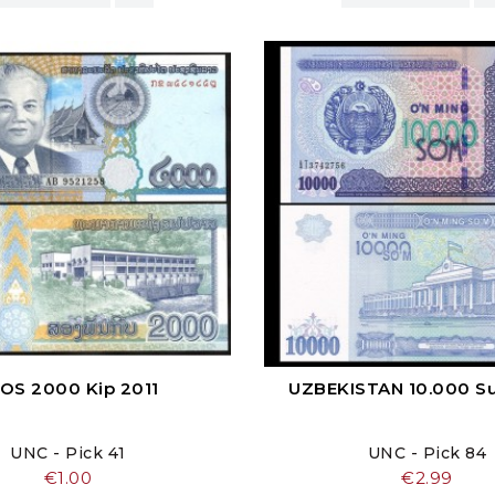
OS 2000 Kip 2011
UZBEKISTAN 10.000 S
UNC - Pick 41
UNC - Pick 84
价
价
€1.00
€2.99