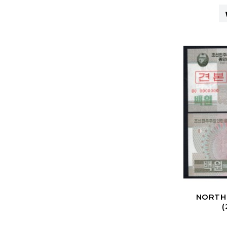
Thailand
1 Hao
1951
Tibet
1 Jiao
1952
Timor
1 Kip
1953
Turkey
1 Kyat
1954
Turkmenistan
1 Dollar
1955
United Arab Emirates
1 Livre
1956
Uzbekistan
1 Piastre
1957
Viet Nam
1 Ringgit
1958
Viet Nam South
1 Riel
1959
Yemen Arab Republic
1 Manat
1960
Yemen Democratic Republic
1 Rial
1961
NORTH
1 Pound
1962
(
1 Piso
1963