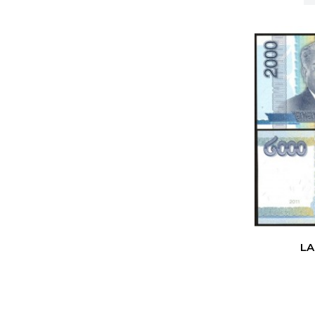
1 Rupee
1938
Philippines
1 Afghani
1939
Qatar
1 Roepiah
1940
Qatar & Dubai
1 Lari
1941
Saudi Arabia
1 Cent
1942
Singapore
1 Chiao
1943
South Africa
1 Chon
1944
South Korea
1 Dinar
1945
Sri Lanka
1 Diram
1946
Straits Settlements
1 Riyal
1947
Syria
LA
1 Dong
1948
Taiwan
1 Fen
1949
Tajikistan
1 Gulden
1950