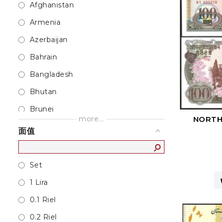
Afghanistan
Armenia
Azerbaijan
Bahrain
Bangladesh
Bhutan
Brunei
more...
NORTH
Burma
面值
Cambodia
Ceylon
Set
China
1 Lira
French Indo-China
0.1 Riel
Georgia
0.2 Riel