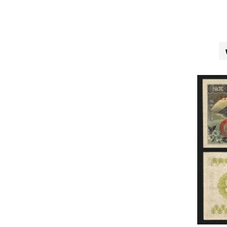
2 Dong
1977
2 Rupees
1978
2 Hao
1979
2 Jiao
1980
2 Lari
1981
2 Pesos
1982
2 Piso
1983
2 Rand
1984
2 Ringgit
1985
2 Ngultrum
1986
3 Tenge
1987
3 Sum
1988
3 Tugrik