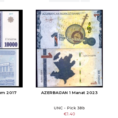
um 2017
AZERBAIJAN 1 Manat 2023
UNC - Pick 38b
价
€1.40