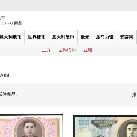
物车
.00 - 0 商品
意大利纸币
世界硬币
意大利硬币
欧元
圣马力诺
梵蒂冈
nese Semplificato
钱币纪念封
意大利统一前诸邦
意大利共和国
那不勒斯王国
主页
世界纸币
亚洲
Asia
26件商品。
排