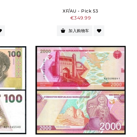
XF/AU - Pick 53
价
€349.99
格
加入购物车