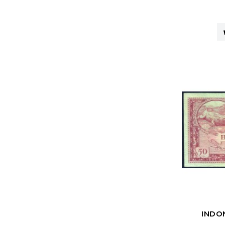
1 Taka
1964
1 Peso
1965
1 Ngultrum
1966
1 Mohur
1967
1 New Lira
1968
2 Cents
1969
2 Tyin
1970
2 Taka
1971
2 1/2 Gulden
1972
2 1/2 Rupiah
1973
2 Afghanis
1974
2 Fen
1975
INDON
2 Dollars
1976